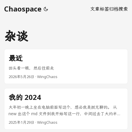
Chaospace
文章
标签
归档
搜索
杂谈
最近
回头看一眼，然后往前走
2026年5月26日
·
WingChaos
我的 2024
大年初一晚上坐在电脑前面写这个，想必我是挺无聊的。 从
new 出这个 md 文件到我开始写这一行，中间过去了大约半个
小时。用了这么长时间把相册翻了一遍，思绪一下子回到了离
2025年1月29日
·
WingChaos
开大学的那天。 开始，也是结束 跨年的那天，是在开封的酒吧