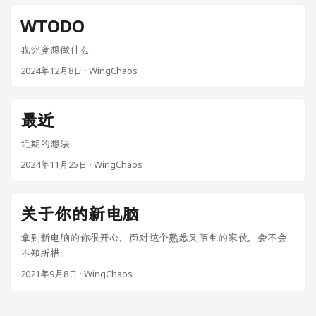
度过的，陌生的城市陌生的人，举同一杯，唱同一首歌，喊着
同样的倒计时。 年前，去了哈尔滨。有一部分原因是为凑热
WTODO
闹。比起逛景点，感觉在城市里溜达更能带来内心的平静。 最
后一个学期，颓废的游戏时间减少了，更多的是和一二同学在
我究竟想做什么
校园里漫步（无目的、自由意志的漫步。上班后看到“大学生郑
2024年12月8日
·
WingChaos
开大道骑行风潮”才意识到这件事原来是这么的不可求） 等考研
结果、省考结果、应聘结果、毕业设计答辩……即将到来的一切
都意味着随波逐流想法的结束。 决定和大学同学去个远点的地
最近
方，北海吧，说走就走。可谁知旅行回来，离开学校的第二
天，我就彻底告别了学生身份。幸运又不幸的，我有了一份工
近期的想法
作。 提前上班，朝九晚五。下班后喜欢去逛超市，逛不同的超
2024年11月25日
·
WingChaos
市，看着琳琅满目的商品，心情会好很多（或许是独属于我的
“公园二十分钟理论”）。 结束，是新的开始？ 我也不知道现在
算不算新的开始，我的生活好像停滞不前了😢 刚上班的几个
关于你的新电脑
月，作为实习生在省会接受培训，那会儿好像又有一瞬间回到
了校园，什么也不用操心。 正式上班后，虽然还是朝九晚五，
拿到新电脑的你很开心，面对这个熟悉又陌生的家伙，会不会
但下班后的我逛超市的次数少了，国庆节开始计划的卧室重装
不知所措。
计划也一直搁置着。大多数时间是回家坐在电脑前，放着音
2021年9月8日
·
WingChaos
乐，放空自己，游戏也不打了，感到累了就上床，不再有精力
去做自己想做的事了。 总结 自由的忙碌，瞬间的转变，短暂的
新鲜，无感的消退，持续的迷茫。