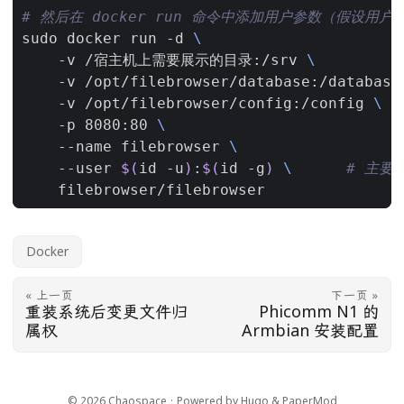
# 然后在 docker run 命令中添加用户参数（假设用户 I
sudo docker run -d 
    -v /宿主机上需要展示的目录:/srv 
    -v /opt/filebrowser/database:/database
    -v /opt/filebrowser/config:/config 
    -p 8080:80 
    --name filebrowser 
    --user 
$(
id -u
)
:
$(
id -g
)
\ 
# 主要
Docker
« 上一页
下一页 »
重装系统后变更文件归
Phicomm N1 的
属权
Armbian 安装配置
© 2026
Chaospace
·
Powered by
Hugo
&
PaperMod