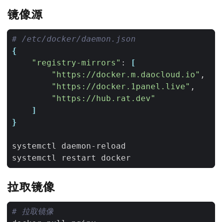
镜像源
# /etc/docker/daemon.json
{
"registry-mirrors"
: 
[
"https://docker.m.daocloud.io"
"https://docker.1panel.live"
"https://hub.rat.dev"
]
}
拉取镜像
# 拉取镜像