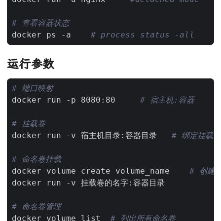
# 查看容器状态
docker ps -a    
# process status -all
运行参数
# 端口映射
docker run -p 8080:80     
# 宿主机:容器
# 挂载卷
docker run -v 宿主机目录:容器目录   
# 绑定挂载
# 命名卷挂载
docker volume create volume_name    
# 创建
# 命名卷管理
docker volume list  
# 列出所有命名卷