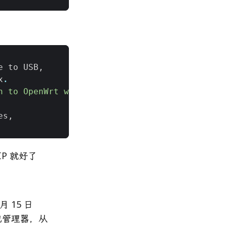
e
to
USB
,
x
.
n to OpenWrt with the default account
es
,
P 就好了
 15 日
切换包管理器，从