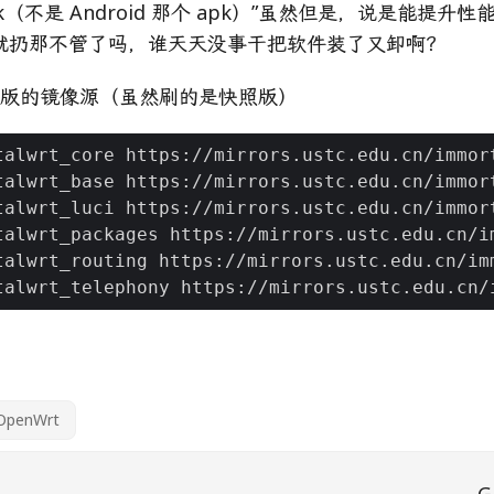
apk（不是 Android 那个 apk）”虽然但是，说是能提
就扔那不管了吗，谁天天没事干把软件装了又卸啊？
le 版的镜像源（虽然刷的是快照版）
OpenWrt