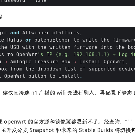
程
gic
and
Allwinner
platforms
,
ke
Rufus
or
balenaEtcher
to
write
the
firmwar
the
USB
with
the
written
firmware
into
the
bo
ss
to
OpenWrt
's IP (e.g. 192.168.1.1) → Log i
u
→
Amlogic
Treasure
Box
→
Install
OpenWrt
,
box
from
the
dropdown
list
of
supported
devic
l
OpenWrt
button
to
install
.
议直接连 n1 广播的 wifi 先进行刷入，再配置下静态 I
openwrt 的官方源和镜像源都更新不了。经查询，“11 月
，主开发分支 Snapshot 和未来的 Stable Builds 将