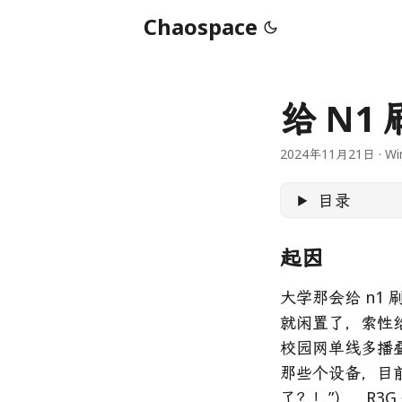
Chaospace
给 N1 
2024年11月21日
·
Wi
目录
起因
大学那会给 n1 
就闲置了，索性
校园网单线多播
那些个设备，目前
了？！”），R3