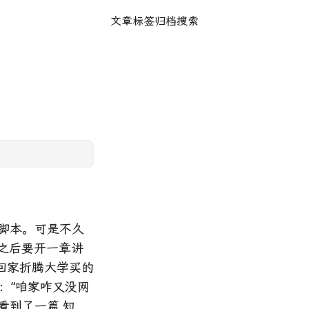
文章
标签
归档
搜索
些小脚本。可是不久
，之后要开一章讲
回家折腾大学买的
妈：“咱家咋又没网
时看到了一篇
知