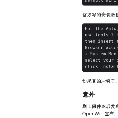
官方写的安装教
For
the
Amlo
use
tools
li
then
insert
Browser
acce
→
System
Men
select
your
click
Instal
如果真的冲突了，建
意外
刷上固件以后发现 
OpenWrt 宣布